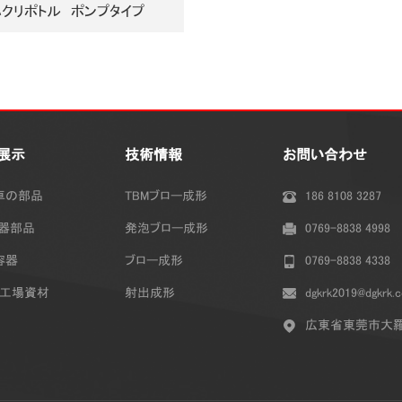
クリポトル ポンプタイプ
展示
技術情報
お問い合わせ
車の部品
TBMブロー成形
186 8108 3287
機器部品
発泡ブロー成形
0769-8838 4998
容器
ブロー成形
0769-8838 4338
・工場資材
射出成形
dgkrk2019@dgkrk.
広東省東莞市大