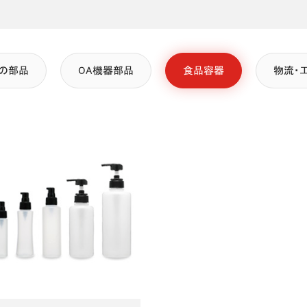
の部品
OA機器部品
食品容器
物流・