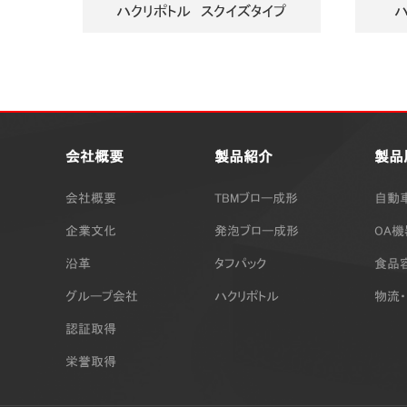
ハクリポトル スクイズタイプ
ハ
会社概要
製品紹介
製品
会社概要
TBMブロー成形
自動
企業文化
発泡ブロー成形
OA
沿革
タフパック
食品
グループ会社
ハクリポトル
物流
認証取得
栄誉取得